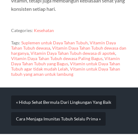
vitamin, tetapi juga membangun kebiasaan sehat yang
konsisten setiap hari.
Categories:
Kesehatan
Tags:
Suplemen untuk Daya Tahan Tubuh
,
Vitamin Daya
Tahan Tubuh dewasa
,
Vitamin Daya Tahan Tubuh dewasa dan
harganya
,
Vitamin Daya Tahan Tubuh dewasa di apotek
,
Vitamin Daya Tahan Tubuh dewasa Paling Bagus
,
Vitamin
Daya Tahan Tubuh yang Bagus
,
Vitamin untuk Daya Tahan
Tubuh agar tidak mudah Lelah
,
Vitamin untuk Daya Tahan
tubuh yang aman untuk lambung
« Hidup Sehat Bermula Dari Lingkungan Yang Baik
Cara Menjaga Imunitas Tubuh Selalu Prima »