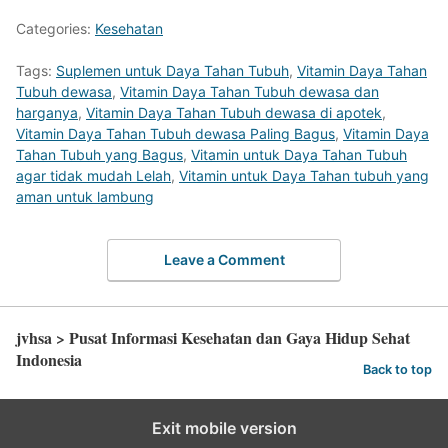
Categories:
Kesehatan
Tags:
Suplemen untuk Daya Tahan Tubuh
,
Vitamin Daya Tahan
Tubuh dewasa
,
Vitamin Daya Tahan Tubuh dewasa dan
harganya
,
Vitamin Daya Tahan Tubuh dewasa di apotek
,
Vitamin Daya Tahan Tubuh dewasa Paling Bagus
,
Vitamin Daya
Tahan Tubuh yang Bagus
,
Vitamin untuk Daya Tahan Tubuh
agar tidak mudah Lelah
,
Vitamin untuk Daya Tahan tubuh yang
aman untuk lambung
Leave a Comment
jvhsa > Pusat Informasi Kesehatan dan Gaya Hidup Sehat
Indonesia
Back to top
Exit mobile version