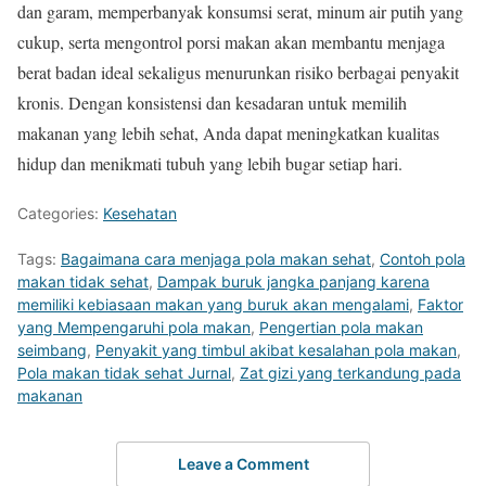
dan garam, memperbanyak konsumsi serat, minum air putih yang
cukup, serta mengontrol porsi makan akan membantu menjaga
berat badan ideal sekaligus menurunkan risiko berbagai penyakit
kronis. Dengan konsistensi dan kesadaran untuk memilih
makanan yang lebih sehat, Anda dapat meningkatkan kualitas
hidup dan menikmati tubuh yang lebih bugar setiap hari.
Categories:
Kesehatan
Tags:
Bagaimana cara menjaga pola makan sehat
,
Contoh pola
makan tidak sehat
,
Dampak buruk jangka panjang karena
memiliki kebiasaan makan yang buruk akan mengalami
,
Faktor
yang Mempengaruhi pola makan
,
Pengertian pola makan
seimbang
,
Penyakit yang timbul akibat kesalahan pola makan
,
Pola makan tidak sehat Jurnal
,
Zat gizi yang terkandung pada
makanan
Leave a Comment