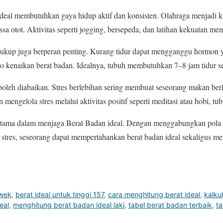
deal membutuhkan gaya hidup aktif dan konsisten. Olahraga menjadi
a otot. Aktivitas seperti jogging, bersepeda, dan latihan kekuatan me
g cukup juga berperan penting. Kurang tidur dapat mengganggu hormon
o kenaikan berat badan. Idealnya, tubuh membutuhkan 7–8 jam tidur s
boleh diabaikan. Stres berlebihan sering membuat seseorang makan ber
mengelola stres melalui aktivitas positif seperti meditasi atau hobi, tu
utama dalam menjaga Berat Badan ideal. Dengan menggabungkan pola ma
stres, seseorang dapat mempertahankan berat badan ideal sekaligus me
ewek
,
berat ideal untuk tinggi 157
,
cara menghitung berat ideal
,
kalku
eal
,
menghitung berat badan ideal laki
,
tabel berat badan terbaik
,
ta