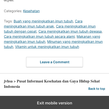
Categories:
Kesehatan
Tags:
Buah yang meningkatkan imun tubuh
,
Cara
meningkatkan imun tubuh anak
,
Cara meningkatkan imun
tubuh dengan cepat
,
Cara meningkatkan imun tubuh dewasa
,
Cara meningkatkan imun tubuh secara alami
,
Makanan yang
meningkatkan imun tubuh
,
Minuman yang meningkatkan imun
tubuh
,
Vitamin untuk meningkatkan imun tubuh
Leave a Comment
jvhsa > Pusat Informasi Kesehatan dan Gaya Hidup Sehat
Indonesia
Back to top
Exit mobile version